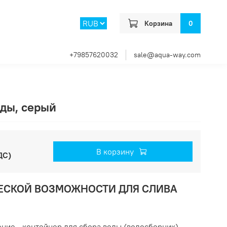
Корзина
0
+79857620032
sale@aqua-way.com
оды, серый
В корзину
ДС)
ЧЕСКОЙ ВОЗМОЖНОСТИ ДЛЯ СЛИВА
ние - контейнер для сбора воды (водосборник).